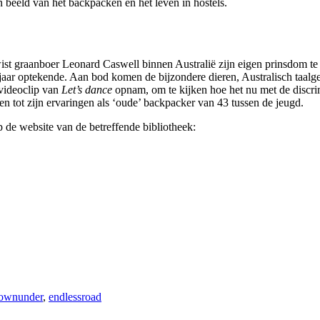
 beeld van het backpacken en het leven in hostels.
raanboer Leonard Caswell binnen Australië zijn eigen prinsdom te stic
17 jaar optekende. Aan bod komen de bijzondere dieren, Australisch taalge
videoclip van
Let’s dance
opnam, om te kijken hoe het nu met de discrimi
n tot zijn ervaringen als ‘oude’ backpacker van 43 tussen de jeugd.
p de website van de betreffende bibliotheek:
ownunder
,
endlessroad