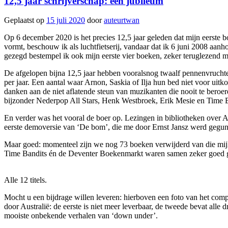
12,5 jaar schrijverschap: een jubileum
Geplaatst op
15 juli 2020
door
auteurtwan
Op 6 december 2020 is het precies 12,5 jaar geleden dat mijn eerste b
vormt, beschouw ik als luchtfietserij, vandaar dat ik 6 juni 2008 aan
gezegd bestempel ik ook mijn eerste vier boeken, zeker teruglezend 
De afgelopen bijna 12,5 jaar hebben vooralsnog twaalf pennenvruchten
per jaar. Een aantal waar Arnon, Saskia of Ilja hun bed niet voor uit
danken aan de niet aflatende steun van muzikanten die nooit te beroe
bijzonder Nederpop All Stars, Henk Westbroek, Erik Mesie en Time B
En verder was het vooral de boer op. Lezingen in bibliotheken over 
eerste demoversie van ‘De bom’, die me door Ernst Jansz werd gegun
Maar goed: momenteel zijn we nog 73 boeken verwijderd van die mijlp
Time Bandits én de Deventer Boekenmarkt waren samen zeker goed gew
Alle 12 titels.
Mocht u een bijdrage willen leveren: hierboven een foto van het comp
door Australië: de eerste is niet meer leverbaar, de tweede bevat alle
mooiste onbekende verhalen van ‘down under’.