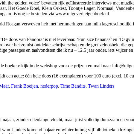
with the golden voice’ bevatten rijk geïllustreerde interviews met muz
aar, Het Goede Doel, Klein Orkest, Toontje Lager, Normaal, Vandenbe
gaard is nog te bestellen via www.uitgeverijeigenboek.nl
ld Reagan verweven heb met herinneringen aan mijn lagereschooltijd in
‘De doos van Pandora’ is niet leverbaar. ‘Fun size bananas’ en ‘Dagvlin
over het zojuist ontdekte schrijverschap en de grenzeloosheid die gepaar
e passages en taalvondsten die ik nu – 12,5 jaar ouder, iets wijzer en
 de boeken: kijk in de webshop voor de prijzen en mail naar info@uitgev
eldt een actie: één hele doos (16 exemplaren) voor 100 euro (excl. 10 e
Maar
,
Frank Boeijen
,
nederpop
,
Time Bandits
,
Twan Linders
najaar, zonder ellenlange vlucht, maar juist volledig duurzaam en voor
an Linders komend najaar en winter in nog vijf bibliotheken lezingen o