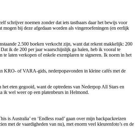
lf schrijver noemen zonder dat iets tastbaars daar het bewijs voor
rant mogen bij deze afgedaan worden als vingeroefeningen (en eerlijk
anstaande 2.500 boeken verkocht zijn, want dat rekent makkelijk: 200
at ik de 200 per jaar waarschijnlijk ga halen, heb ik vooral te
 te laten verkopen of enkele exemplaren te signeren. Ik noem in het
en in KRO- of VARA-gids, nederpopavonden in kleine cafés met de
n het eten gegooid, want de optredens van Nederpop All Stars en
a ik wel weer op een platenbeurs in Helmond.
his is Australia’ en ‘Endless road’ gaan over mijn backpackreizen
erzien met de vaardigheden van nu), met enorm veel kleurenfoto’s en de