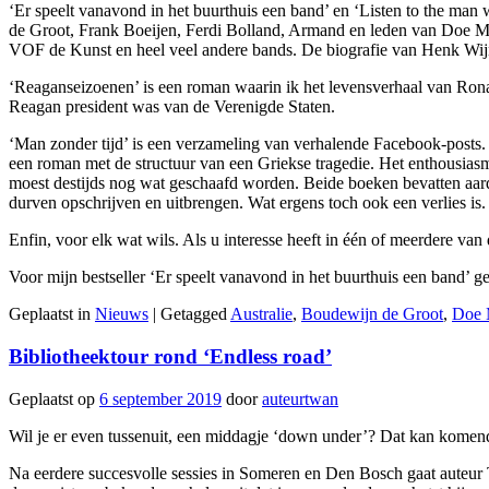
‘Er speelt vanavond in het buurthuis een band’ en ‘Listen to the man 
de Groot, Frank Boeijen, Ferdi Bolland, Armand en leden van Doe M
VOF de Kunst en heel veel andere bands. De biografie van Henk Wijn
‘Reaganseizoenen’ is een roman waarin ik het levensverhaal van Rona
Reagan president was van de Verenigde Staten.
‘Man zonder tijd’ is een verzameling van verhalende Facebook-posts. 
een roman met de structuur van een Griekse tragedie. Het enthousiasme 
moest destijds nog wat geschaafd worden. Beide boeken bevatten aardig
durven opschrijven en uitbrengen. Wat ergens toch ook een verlies is.
Enfin, voor elk wat wils. Als u interesse heeft in één of meerdere van
Voor mijn bestseller ‘Er speelt vanavond in het buurthuis een band’ g
Geplaatst in
Nieuws
|
Getagged
Australie
,
Boudewijn de Groot
,
Doe 
Bibliotheektour rond ‘Endless road’
Geplaatst op
6 september 2019
door
auteurtwan
Wil je er even tussenuit, een middagje ‘down under’? Dat kan komend 
Na eerdere succesvolle sessies in Someren en Den Bosch gaat auteur Tw