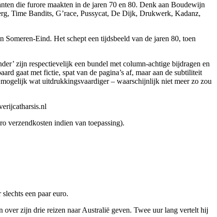
ikanten die furore maakten in de jaren 70 en 80. Denk aan Boudewijn
rg, Time Bandits, G’race, Pussycat, De Dijk, Drukwerk, Kadanz,
 Someren-Eind. Het schept een tijdsbeeld van de jaren 80, toen
der’ zijn respectievelijk een bundel met column-achtige bijdragen en
d gaat met fictie, spat van de pagina’s af, maar aan de subtiliteit
 mogelijk wat uitdrukkingsvaardiger – waarschijnlijk niet meer zo zou
erijcatharsis.nl
uro verzendkosten indien van toepassing).
 slechts een paar euro.
ver zijn drie reizen naar Australië geven. Twee uur lang vertelt hij