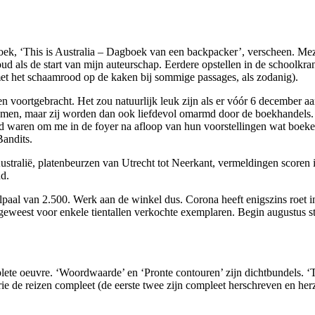
oek, ‘This is Australia – Dagboek van een backpacker’, verscheen. Meze
houd als de start van mijn auteurschap. Eerdere opstellen in de schoolk
met het schaamrood op de kaken bij sommige passages, als zodanig).
 voortgebracht. Het zou natuurlijk leuk zijn als er vóór 6 december a
komen, maar zij worden dan ook liefdevol omarmd door de boekhandels. D
rd waren om me in de foyer na afloop van hun voorstellingen wat boeken
andits.
Australië, platenbeurzen van Utrecht tot Neerkant, vermeldingen scor
d.
aal van 2.500. Werk aan de winkel dus. Corona heeft enigszins roet i
eest voor enkele tientallen verkochte exemplaren. Begin augustus st
lete oeuvre. ‘Woordwaarde’ en ‘Pronte contouren’ zijn dichtbundels. ‘T
 drie de reizen compleet (de eerste twee zijn compleet herschreven en h