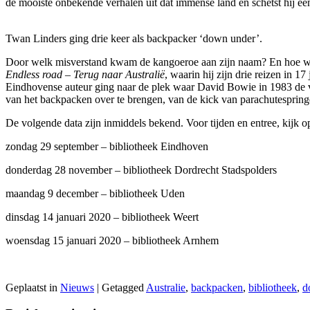
de mooiste onbekende verhalen uit dat immense land en schetst hij een
Twan Linders ging drie keer als backpacker ‘down under’.
Door welk misverstand kwam de kangoeroe aan zijn naam? En hoe wist g
Endless road – Terug naar Australië
, waarin hij zijn drie reizen in 
Eindhovense auteur ging naar de plek waar David Bowie in 1983 de 
van het backpacken over te brengen, van de kick van parachutespringe
De volgende data zijn inmiddels bekend. Voor tijden en entree, kijk o
zondag 29 september – bibliotheek Eindhoven
donderdag 28 november – bibliotheek Dordrecht Stadspolders
maandag 9 december – bibliotheek Uden
dinsdag 14 januari 2020 – bibliotheek Weert
woensdag 15 januari 2020 – bibliotheek Arnhem
Geplaatst in
Nieuws
|
Getagged
Australie
,
backpacken
,
bibliotheek
,
d